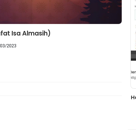
at Isa Almasih)
/03/2023
wa
Hacked by CoupDeGrace
H