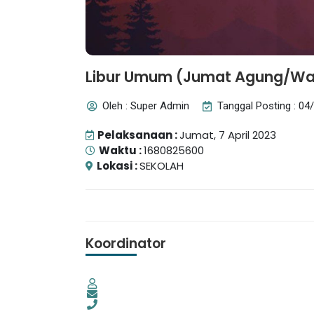
Libur Umum (Jumat Agung/Waf
Oleh : Super Admin
Tanggal Posting : 04
Pelaksanaan :
Jumat, 7 April 2023
Waktu :
1680825600
Lokasi :
SEKOLAH
Reyno Felix Altair Hidayat Sis
Koordinator
MTsN 3 Ba...