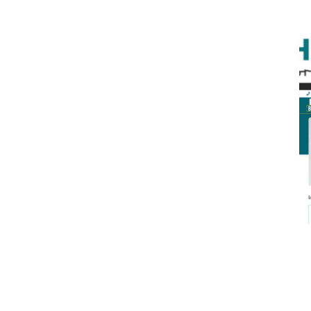
n
Pengumuman