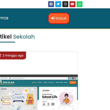
Masuk
PPDB
tikel
Sekolah
2 minggu ago
2 minggu ag