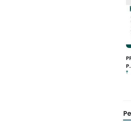
ab
MACS SEASON 3.0
P
MTsN 3 Banyuwangi
1769731200
P..
P