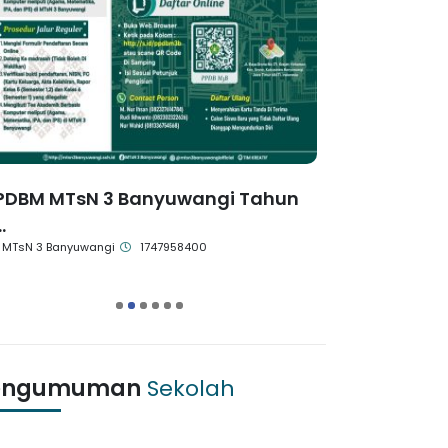
PDBM MTsN 3 Banyuwangi Tahun
MACS 2025 
.
Q...
MTsN 3 Banyuwangi
1747958400
MTsN 3 Banyuw
1
2
3
4
5
6
engumuman
Sekolah