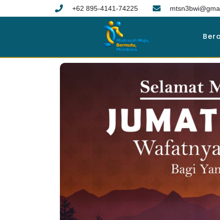
+62 895-4141-74225
mtsn3bwi@gmai
Ber
6 bulan ago