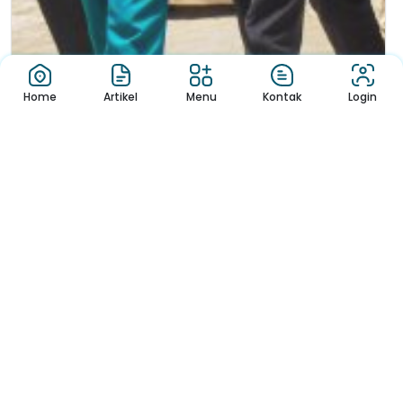
Saat Tokoh Nasional Turun Langsung Menyamb...
Home
Artikel
Menu
Kontak
Login
6 bulan ago