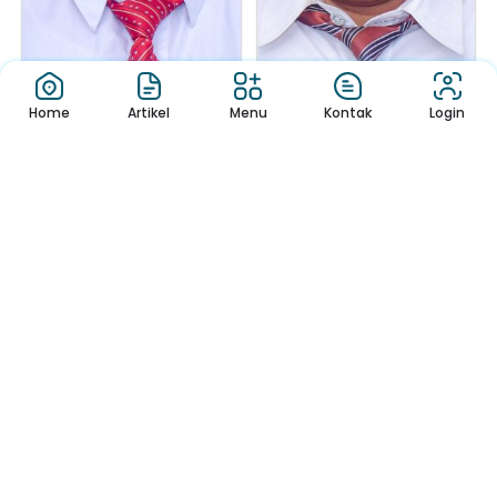
Home
Artikel
Menu
Kontak
Login
DRS. HARIYADI.
SHOHIBUL KIROM, S....
Guru Mata Pelajaran