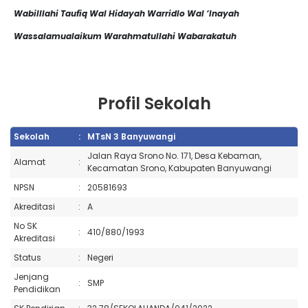
Wabilllahi Taufiq Wal Hidayah Warridlo Wal ‘Inayah
Wassalamualaikum Warahmatullahi Wabarakatuh
Profil Sekolah
Sekolah
:
MTsN 3 Banyuwangi
Jalan Raya Srono No. 171, Desa Kebaman,
Alamat
:
Kecamatan Srono, Kabupaten Banyuwangi
NPSN
:
20581693
Akreditasi
:
A
No SK
:
410/880/1993
Akreditasi
Status
:
Negeri
Jenjang
:
SMP
Pendidikan