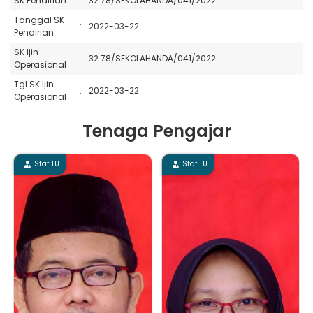
SK Pendirian
:
32.78/SEKOLAHANDA/041/2022
Tanggal SK
:
2022-03-22
Pendirian
SK Ijin
:
32.78/SEKOLAHANDA/041/2022
Operasional
Tgl SK Ijin
:
2022-03-22
Operasional
Tenaga Pengajar
Staf TU
Staf TU