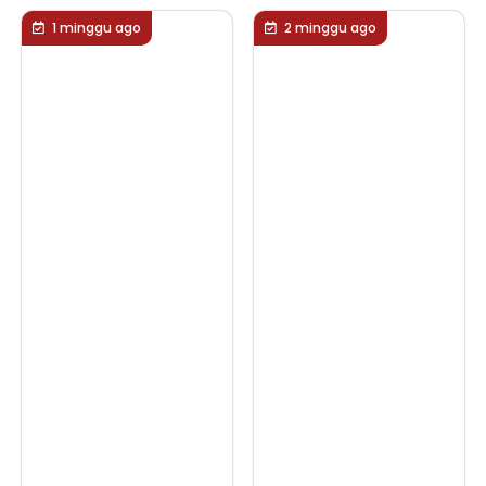
o
2 minggu ago
2 minggu ago