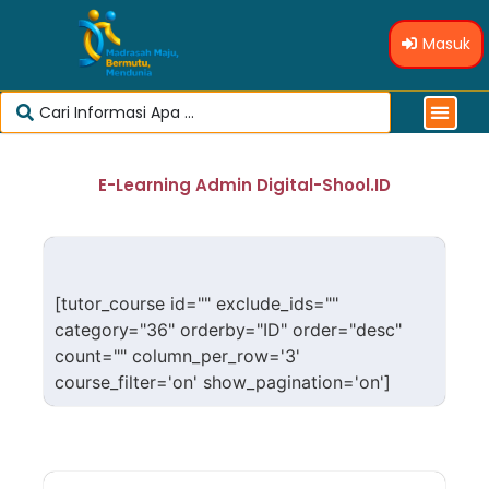
Masuk
E-Learning Admin Digital-Shool.ID
[tutor_course id="" exclude_ids=""
category="36" orderby="ID" order="desc"
count="" column_per_row='3'
course_filter='on' show_pagination='on']