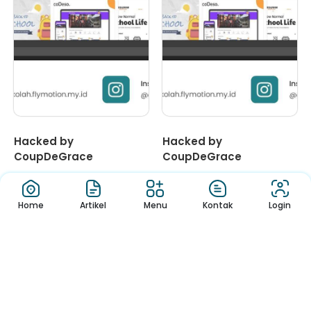
Hacked by
Hacked by
CoupDeGrace
CoupDeGrace
1
2
3
4
5
6
Home
Artikel
Menu
Kontak
Login
Jendela Informasi Sekolah yang mudah dan menyenangkan,
Membaca Buku, Belajar dan Melihat Informasi Sekolah