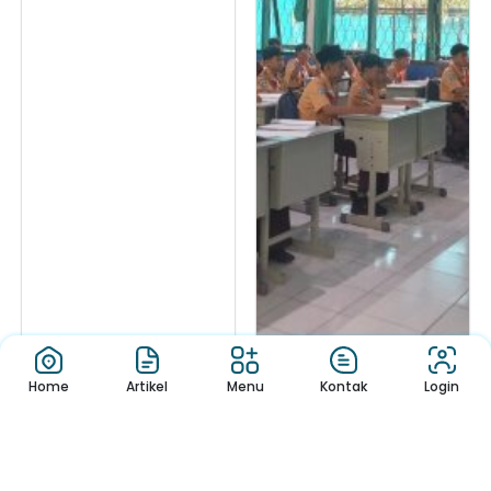
Home
Artikel
Menu
Kontak
Login
Hacked by
Tes IQ Siswa Baru MTsN
CoupDeGrace
3 Banyuwangi Jadi L...