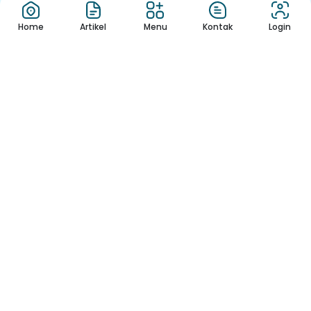
CoupDeGrace
3 Banyuwangi Jadi
Home
Artikel
Menu
Kontak
Login
1
2
3
4
5
6
Jendela Informasi Sekolah yang mudah dan menyenangkan,
Membaca Buku, Belajar dan Melihat Informasi Sekolah