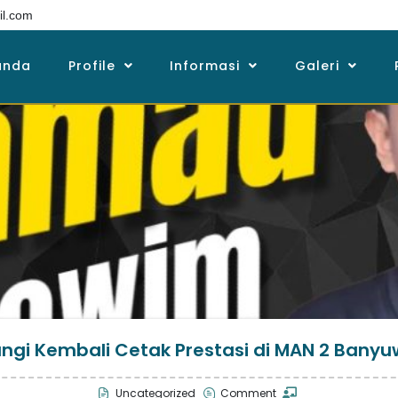
l.com
anda
Profile
Informasi
Galeri
gi Kembali Cetak Prestasi di MAN 2 Banyu
Uncategorized
Comment