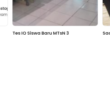
Tes IQ Siswa Baru MTsN 3
Sa
Banyuwangi Jadi L...
La
1
2
3
4
5
6
Menu Lainnya
T
Agenda
Artikel
Ekstrakurikuler
Pengumuman