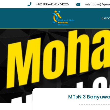
+62 895-4141-74225
mtsn3bwi@gmai
Ber
MTsN 3 Banyuwan