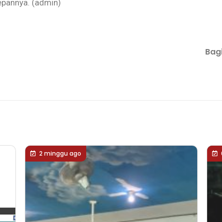
depannya. (admin)
Bagi
2 minggu ago