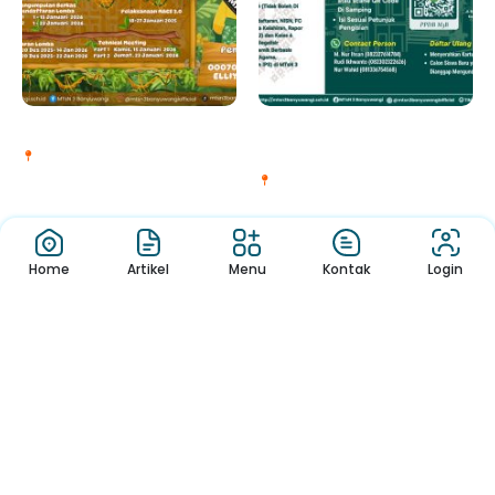
MACS SEASON 3.0
PPDBM MTsN 3
MTsN 3 Banyuwangi
Banyuwangi Tahun P...
MTsN 3 Banyuwangi
1
2
3
4
5
6
Home
Artikel
Menu
Kontak
Login
Jendela Informasi Sekolah yang mudah dan menyenangkan,
Membaca Buku, Belajar dan Melihat Informasi Sekolah