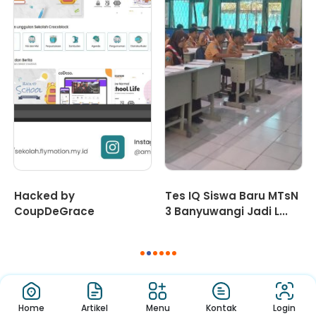
Hacked by
Tes IQ Siswa Baru MTsN
CoupDeGrace
3 Banyuwangi Jadi L...
1
2
3
4
5
6
Jendela Informasi Sekolah yang mudah dan menyenangkan,
Home
Artikel
Menu
Kontak
Login