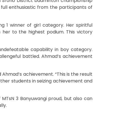
 Srono District badminton championship
ull enthusiastic from the participants of
1 winner of girl category. Her spiritful
 her to the highest podium. This victory
ndefeatable capability in boy category.
allengeful battled. Ahmad’s achievement
Ahmad’s achievement. “This is the result
 other students in seizing achievement and
f MTsN 3 Banyuwangi proud, but also can
ly.