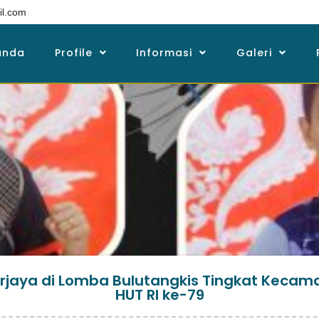
l.com
anda
Profile
Informasi
Galeri
rjaya di Lomba Bulutangkis Tingkat Kecam
HUT RI ke-79