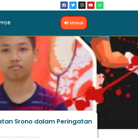
Masuk
PPDB
atan Srono dalam Peringatan