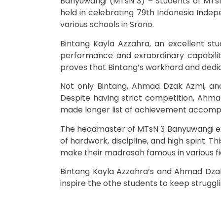
Banyuwangi (MTsN 3) – Students of MTs
held in celebrating 79th Indonesia Indep
various schools in Srono.
Bintang Kayla Azzahra, an excellent stu
performance and exraordinary capability
proves that Bintang’s workhard and dedica
Not only Bintang, Ahmad Dzak Azmi, ano
Despite having strict competition, Ahm
made longer list of achievement accompl
The headmaster of MTsN 3 Banyuwangi exp
of hardwork, discipline, and high spirit.
make their madrasah famous in various fi
Bintang Kayla Azzahra’s and Ahmad Dzak
inspire the othe students to keep strugg