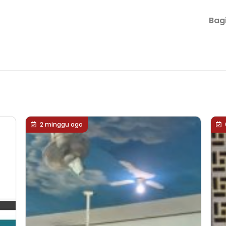
Bagi
2 minggu ago