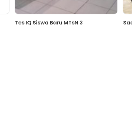
Tes IQ Siswa Baru MTsN 3
Sa
Banyuwangi Jadi L...
La
1
2
3
4
5
6
Menu Lainnya
T
Agenda
Artikel
Ekstrakurikuler
Pengumuman
Prestasi