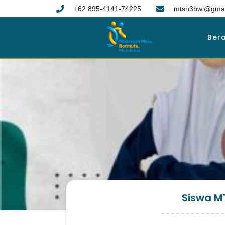
+62 895-4141-74225
mtsn3bwi@gmai
Ber
Siswa M