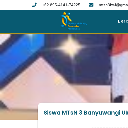
+62 895-4141-74225
mtsn3bwi@gmai
Ber
Siswa MTsN 3 Banyuwangi Uki