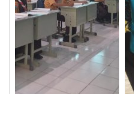
Tes IQ Siswa Baru MTsN 3
Sa
Banyuwangi Jadi L...
La
1
2
3
4
5
6