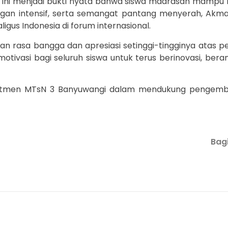
ini menjadi bukti nyata bahwa siswa madrasah mampu ber
gan intensif, serta semangat pantang menyerah, Ak
gus Indonesia di forum internasional.
asa bangga dan apresiasi setinggi-tingginya atas penc
 motivasi bagi seluruh siswa untuk terus berinovasi, b
itmen MTsN 3 Banyuwangi dalam mendukung pengembang
Bagi