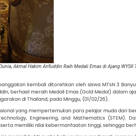
Dunia, Akmal Hakim Arifuddin Raih Medali Emas di Ajang WYSII 
anggakan kembali ditorehkan oleh siswa MTsN 3 Banyuwa
ddin, berhasil meraih Medali Emas (Gold Medal) dalam aj
garakan di Thailand, pada Minggu, (01/02/26).
asional yang mempertemukan para pelajar muda dari be
 Technology, Engineering, and Mathematics (STEM). 
 serta memiliki nilai kebermanfaatan tinggi, sehingga berh