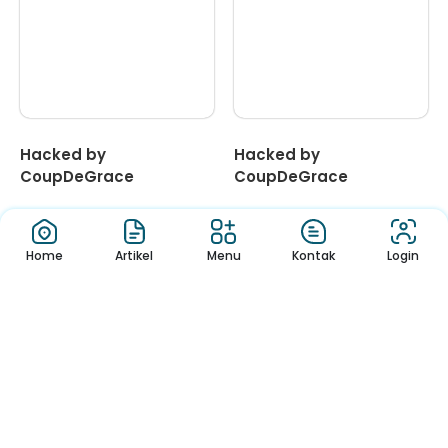
Hacked by
Hacked by
CoupDeGrace
CoupDeGrace
1
2
3
4
5
6
Home
Artikel
Menu
Kontak
Login
Jendela Informasi Sekolah yang mudah dan menyenangkan,
Membaca Buku, Belajar dan Melihat Informasi Sekolah