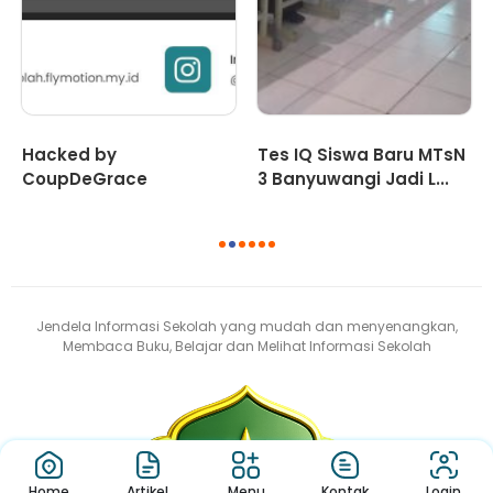
Hacked by
Tes IQ Siswa Baru MTsN
CoupDeGrace
3 Banyuwangi Jadi L...
1
2
3
4
5
6
Jendela Informasi Sekolah yang mudah dan menyenangkan,
Membaca Buku, Belajar dan Melihat Informasi Sekolah
Home
Artikel
Menu
Kontak
Login