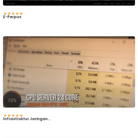
☆
☆
☆
☆
☆
E-Perpus
☆
☆
☆
☆
☆
Infrastruktur Jaringan...