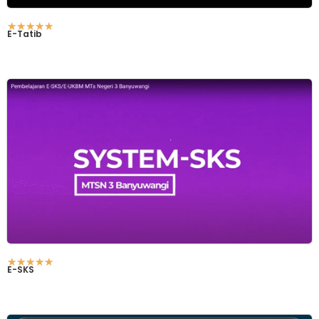
☆
☆
☆
☆
☆
E-Tatib
☆
☆
☆
☆
☆
E-SKS