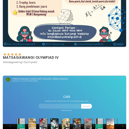
☆
☆
☆
☆
☆
MATSAGAWANGI OLYMPIAD IV
Matsagawangi Olympiad ...