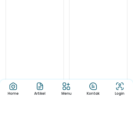
Home
Artikel
Menu
Kontak
Login
Hacked by
Tes IQ Siswa Ba
CoupDeGrace
3 Banyuwangi Jadi
1
2
3
4
5
6