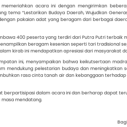
m memeriahkan acara ini dengan mengirimkan bebera
g tema “Lestarikan Budaya Daerah, Wujudkan Generasi
 dengan pakaian adat yang beragam dari berbagai daer
wa 400 peserta yang terdiri dari Putra Putri terbaik m
ampilkan beragam kesenian seperti tari tradisional sepe
dalam kirab ini mendapatkan apresiasi dari masyarakat d
empatan ini, menyampaikan bahwa keikutsertaan madr
m mendukung pelestarian budaya dan meningkatkan sem
mbuhkan rasa cinta tanah air dan kebanggaan terhadap b
berpartisipasi dalam acara ini dan berharap dapat teru
 masa mendatang.
Bagi