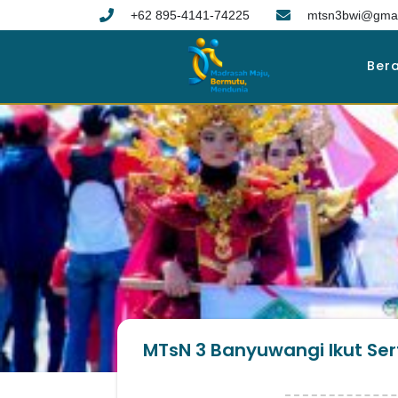
+62 895-4141-74225
mtsn3bwi@gmai
Ber
MTsN 3 Banyuwangi Ikut Se