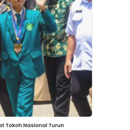
at Tokoh Nasional Turun
Siswa MTsN 