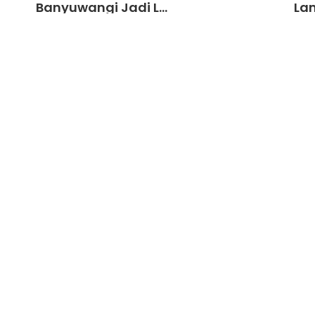
Banyuwangi Jadi L...
La
1
2
3
4
5
6
Menu Lainnya
T
Agenda
Artikel
Ekstrakurikuler
Pengumuman
Prestasi
dan
hat