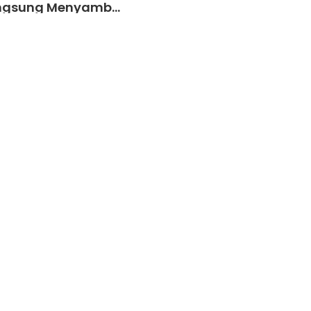
ngsung Menyamb...
Prestasi Duni
emukan Kami