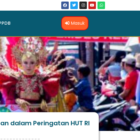
Masuk
PPDB
an dalam Peringatan HUT RI