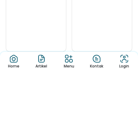
Hacked by
Tes IQ Siswa Ba
Home
Artikel
Menu
Kontak
Login
CoupDeGrace
3 Banyuwangi Jadi
1
2
3
4
5
6
Jendela Informasi Sekolah yang mudah dan menyenangkan,
Membaca Buku, Belajar dan Melihat Informasi Sekolah