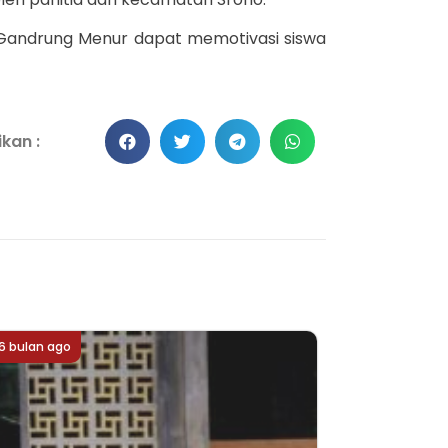
r Gandrung Menur dapat memotivasi siswa
kan :
6 bulan ago
6 bulan ago