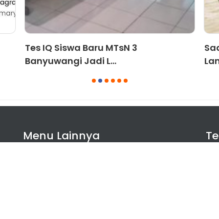
Tes IQ Siswa Baru MTsN 3
Sa
Banyuwangi Jadi L...
La
1
2
3
4
5
6
Menu Lainnya
T
Agenda
Artikel
Ekstrakurikuler
Pengumuman
Prestasi