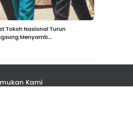
at Tokoh Nasional Turun
Siswa MTsN 
ngsung Menyamb...
Prestasi Duni
emukan Kami