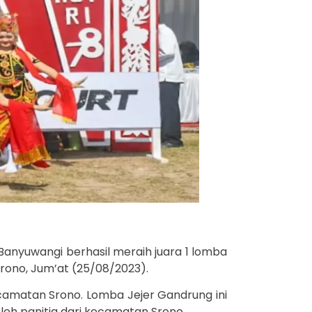
Banyuwangi berhasil meraih juara 1 lomba
rono, Jum’at (25/08/2023).
kecamatan Srono. Lomba Jejer Gandrung ini
eh panitia dari kecamatan Srono.