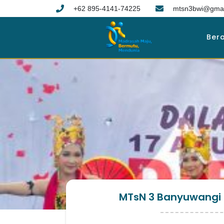
+62 895-4141-74225
mtsn3bwi@gmai
Ber
MTsN 3 Banyuwangi 