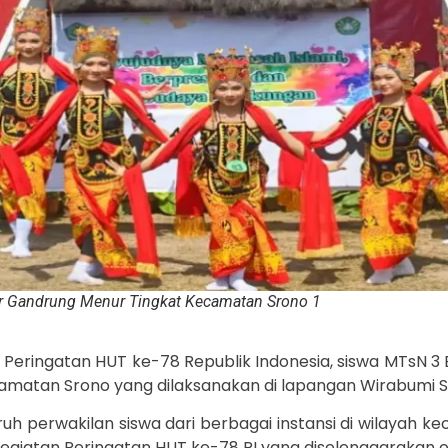
r Gandrung Menur Tingkat Kecamatan Srono 1
Peringatan HUT ke-78 Republik Indonesia, siswa MTsN 3 
amatan Srono yang dilaksanakan di lapangan Wirabumi S
uruh perwakilan siswa dari berbagai instansi di wilayah 
giatan Peringatan HUT ke-78 RI yang diselenggarakan ol