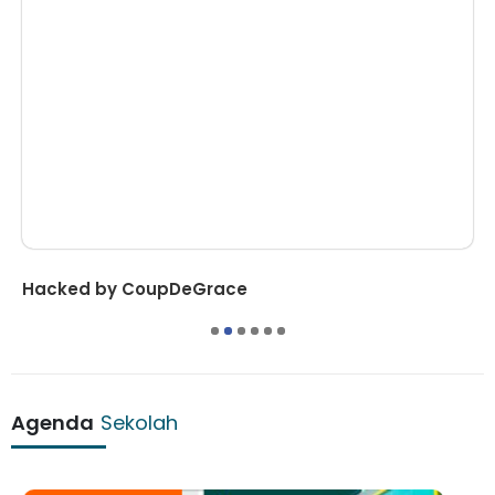
Hacked by CoupDeGrace
1
2
3
4
5
6
Agenda
Sekolah