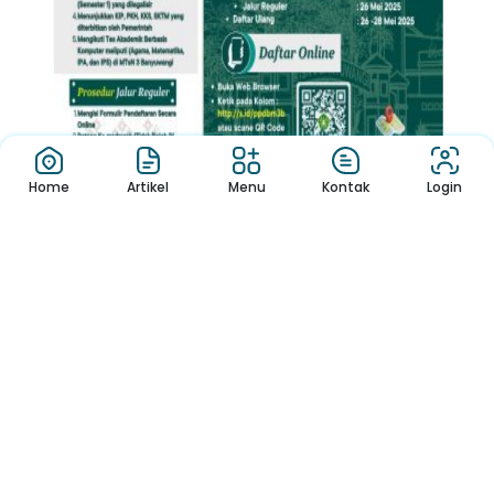
Home
Artikel
Menu
Kontak
Login
PPDBM MTsN 3 Banyuwangi Tahun P...
MTsN 3 Banyuwangi
1747958400
1
2
3
4
5
6