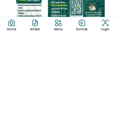
Home
Artikel
Menu
Kontak
Login
PPDBM MTsN 3 Banyuwangi Tahun P...
MTsN 3 Banyuwangi
1747958400
1
2
3
4
5
6
Pengumuman
Sekolah