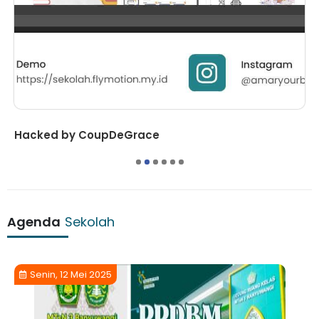
Hacked by CoupDeGrace
1
2
3
4
5
6
Agenda
Sekolah
Senin, 12 Mei 2025