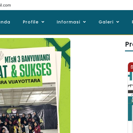
l.com
anda
Profile
Informasi
Galeri
Pr
1 minggu ago