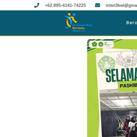
+62 895-4141-74225
mtsn3bwi@gmai
Ber
6 bulan ago