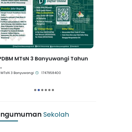
PDBM MTsN 3 Banyuwangi Tahun
MACS 2025 
.
Q...
MTsN 3 Banyuwangi
1747958400
MTsN 3 Banyuw
1
2
3
4
5
6
engumuman
Sekolah