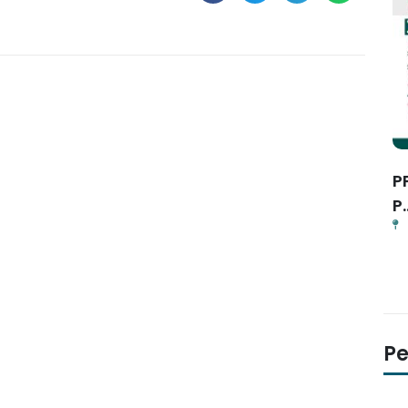
ab
MACS SEASON 3.0
P
MTsN 3 Banyuwangi
1769731200
P..
P