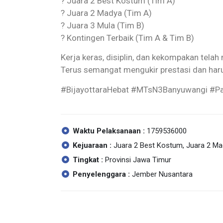
? Juara 2 Best Kostum (Tim A)
? Juara 2 Madya (Tim A)
? Juara 3 Mula (Tim B)
? Kontingen Terbaik (Tim A & Tim B)
Rabu, 16 April 2025
Kerja keras, disiplin, dan kekompakan telah
Terus semangat mengukir prestasi dan ha
#BijayottaraHebat #MTsN3Banyuwangi #Pas
Waktu Pelaksanaan :
1759536000
Kejuaraan :
Juara 2 Best Kostum, Juara 2 Mad
Tingkat :
Provinsi Jawa Timur
Penyelenggara :
Jember Nusantara