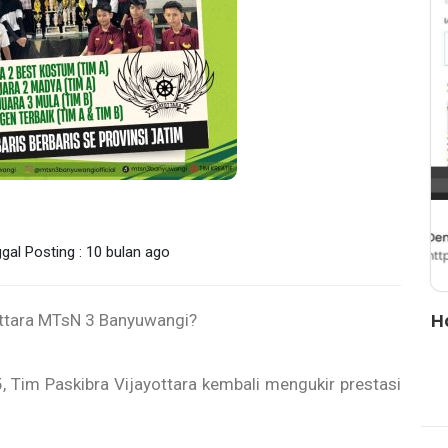
gal Posting : 10 bulan ago
wa
Hacked by CoupDeGrace
H
ottara MTsN 3 Banyuwangi?️
Tim Paskibra Vijayottara kembali mengukir prestasi