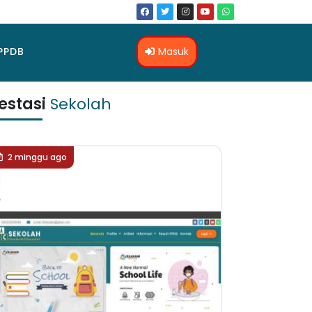
Masuk
PPDB
estasi
Sekolah
2 minggu ago
2 minggu ag