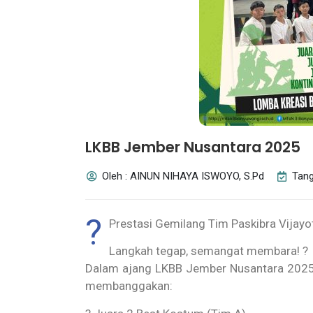
LKBB Jember Nusantara 2025
Oleh : AINUN NIHAYA ISWOYO, S.Pd
Tang
?
Reyno Felix Altair Hidayat Sis
️Prestasi Gemilang Tim Paskibra Vijay
MTsN 3 Ba...
Langkah tegap, semangat membara! ?
Dalam ajang LKBB Jember Nusantara 2025, 
membanggakan: