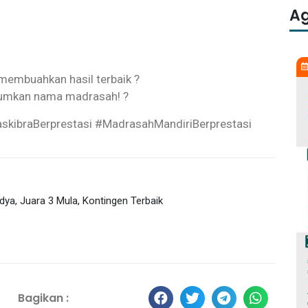
A
Jumat, 30 Januari 2026
 membuahkan hasil terbaik ?
rumkan nama madrasah! ?
kibraBerprestasi #MadrasahMandiriBerprestasi
ya, Juara 3 Mula, Kontingen Terbaik
Bagikan :